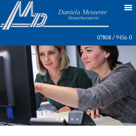
07808 / 9456-0
Navigation
überspringen
•
•
•
•
•